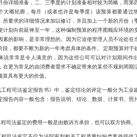
月份详细准备，二、三季度的计划准备相对较为简略，而第
个大概轮廓，每月（或者也许是每季度）该预算都要通过
）所要求的详细情况来加以修订，并且加上一个新的月份（
使计划向前延伸至一年，这种编制预算的程序图顺应环境的
因素的影响，是非常理想的。因为它迫使管理人员不论处在
阶段，都要不断为新的一年考虑具体的条件。 定期预算对于
来说常常是令人满意的，因为这些公司可以对计划期间作
，在更为常见的由消费者需求不确定带来的某些不规则周期
预算具有更大的价值。
筑工程司法鉴定报告书》中，鉴定结论的评定一般分为工业
定报告内容一般包含：报告说明、结论、数据、计算书、照
工程司法鉴定的费用一般是由败诉方承担，也可以双方协商。
工程司法鉴定不仅为法院审判相关工程质量纠纷类案件提供