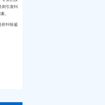
轻则引发纠
因素。
造价纠纷鉴