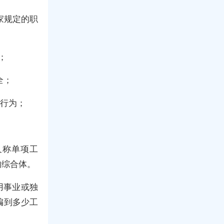
家规定的职
；
全；
的行为；
又称单项工
的综合体。
用事业或独
编到多少工