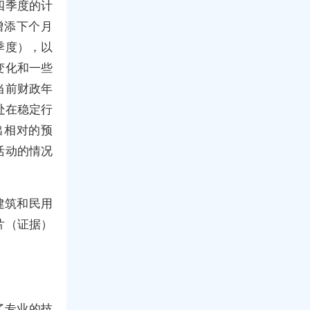
四季度的计
增添下个月
季度），以
变化和一些
当前财政年
处在稳定行
出相对的预
活动的情况
建筑和民用
片（证据）
了专业的技